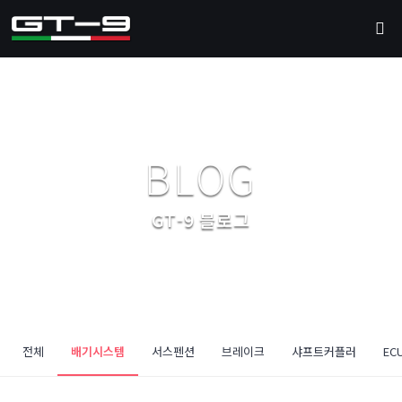
BLOG
GT-9 블로그
전체
배기시스템
서스펜션
브레이크
샤프트커플러
EC