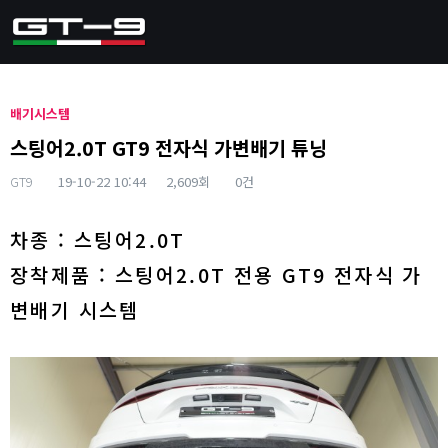
배기시스템
스팅어2.0T GT9 전자식 가변배기 튜닝
GT9
19-10-22 10:44
2,609회
0건
본문
차종 : 스팅어2.0T
장착제품 : 스팅어2.0T 전용 GT9 전자식 가
변배기 시스템