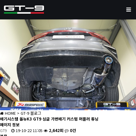
HOME
> GT-9 블로그
배기시스템
올뉴K3 GT9 싱글 가변배기 커스텀 머플러 튜닝
페이지 정보
GT9
19-10-22 11:05
2,642회
0건