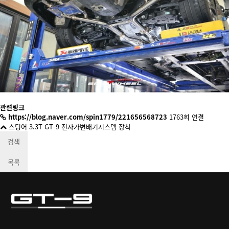
관련링크
https://blog.naver.com/spin1779/221656568723
1763회 연결
스팅어 3.3T GT-9 전자가변배기시스템 장착
검색
목록