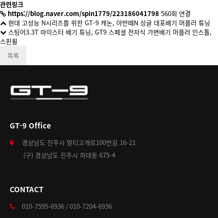
관련링크
https://blog.naver.com/spin1779/223186041798
560회 연결
현대 고성능 N시리즈를 위한 GT-9 캐논, 아반떼N 싱글 대포배기 머플러 튜닝
스팅어3.3T 마이스터 배기 튜닝, GT9 스페셜 전자식 가변배기 머플러 인스톨,
스핀휠
목록
GT-9 Office
경상남도 진주시 말티고개로100번길 16-21
(구) 경상남도 진주시 하대동 675-4
CONTACT
010-7595-6936 / 010-7204-6936