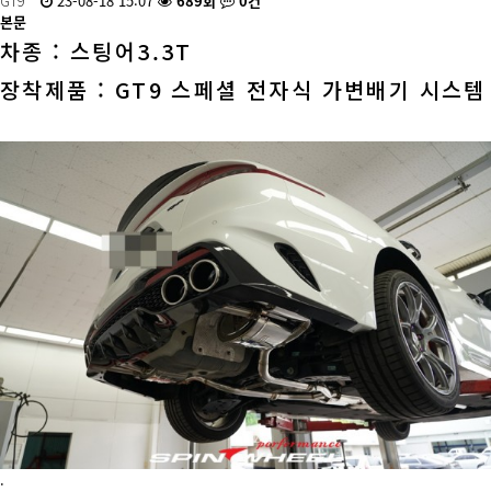
GT9
23-08-18 15:07
689회
0건
본문
차종 : 스팅어3.3T
장착제품 : GT9 스페셜 전자식 가변배기 시스템
.