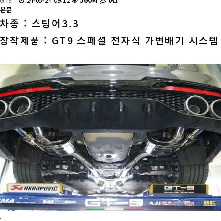
GT9
24-05-24 09:12
560회
0건
본문
차종 : 스팅어3.3
장착제품 : GT9 스페셜 전자식 가변배기 시스템
.