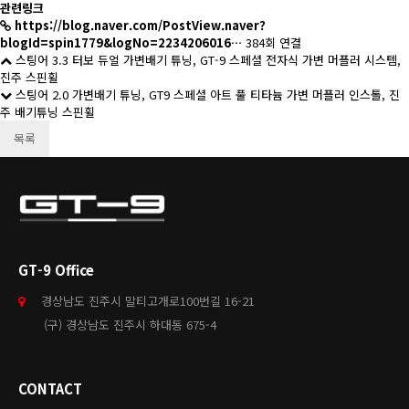
관련링크
https://blog.naver.com/PostView.naver?
blogId=spin1779&logNo=2234206016…
384회 연결
스팅어 3.3 터보 듀얼 가변배기 튜닝, GT-9 스페셜 전자식 가변 머플러 시스템,
진주 스핀휠
스팅어 2.0 가변배기 튜닝, GT9 스페셜 아트 풀 티타늄 가변 머플러 인스톨, 진
주 배기튜닝 스핀휠
목록
GT-9 Office
경상남도 진주시 말티고개로100번길 16-21
(구) 경상남도 진주시 하대동 675-4
CONTACT