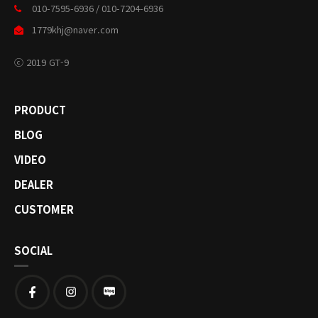
010-7595-6936 / 010-7204-6936
1779khj@naver.com
ⓒ 2019 GT-9
PRODUCT
BLOG
VIDEO
DEALER
CUSTOMER
SOCIAL