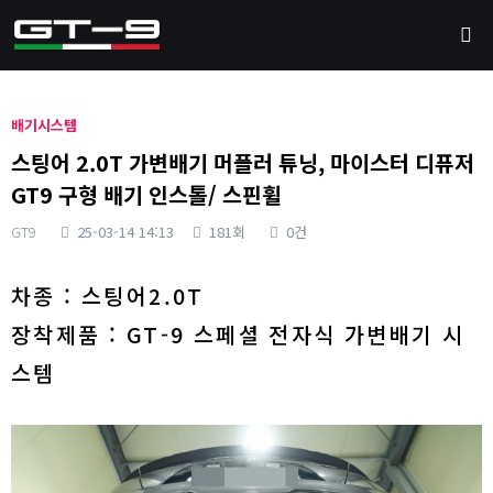
배기시스템
스팅어 2.0T 가변배기 머플러 튜닝, 마이스터 디퓨저
GT9 구형 배기 인스톨/ 스핀휠
GT9
25-03-14 14:13
181회
0건
본문
차종 : 스팅어2.0T
장착제품 : GT-9 스페셜 전자식 가변배기 시
스템