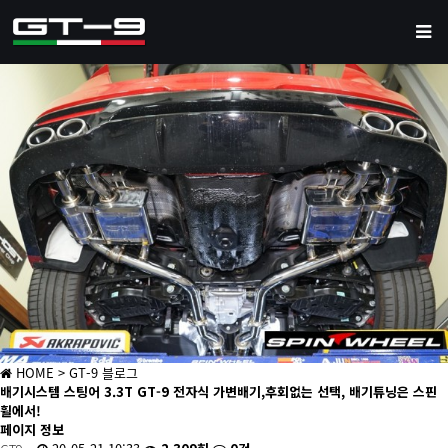
HOME
> GT-9 블로그
배기시스템
스팅어 3.3T GT-9 전자식 가변배기,후회없는 선택, 배기튜닝은 스핀
휠에서!
페이지 정보