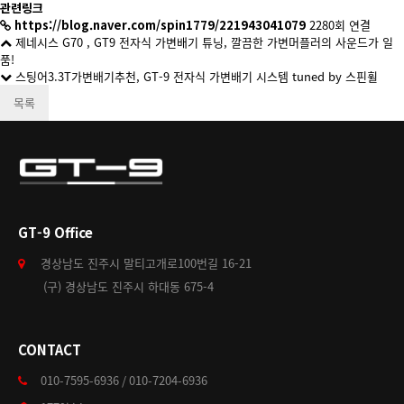
관련링크
https://blog.naver.com/spin1779/221943041079
2280회 연결
제네시스 G70 , GT9 전자식 가변배기 튜닝, 깔끔한 가변머플러의 사운드가 일
품!
스팅어3.3T가변배기추천, GT-9 전자식 가변배기 시스템 tuned by 스핀휠
목록
GT-9 Office
경상남도 진주시 말티고개로100번길 16-21
(구) 경상남도 진주시 하대동 675-4
CONTACT
010-7595-6936 / 010-7204-6936