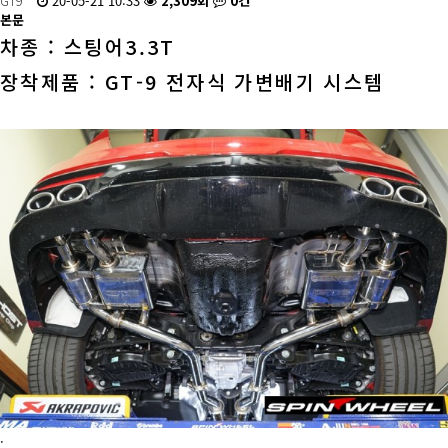
GT9
20-05-21 10:33
2,309회
0건
본문
차종 : 스팅어3.3T
장착제품 : GT-9 전자식 가변배기 시스템
.