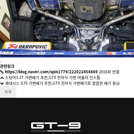
.
관련링크
https://blog.naver.com/spin1779/222022454869
2016회 연결
스팅어3.3T 가변배기 추천,GT9 전자식 가변 머플러 인스톨
제네시스 G70 가변배기 추천,GT9 전자식 가변배기로 깔끔한 배기 튜닝
목록